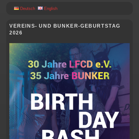
PRIMÄRER
Deutsch
English
SEITENLEISTEN
WIDGET-
BEREICH
VEREINS- UND BUNKER-GEBURTSTAG
2026