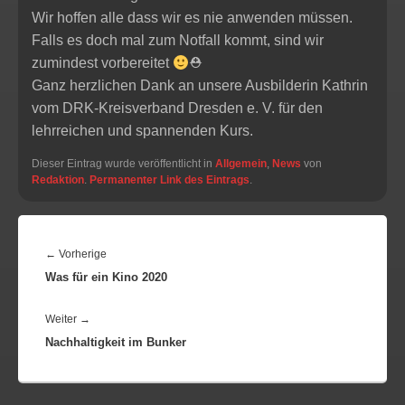
Wir hoffen alle dass wir es nie anwenden müssen.
Falls es doch mal zum Notfall kommt, sind wir
zumindest vorbereitet
⛑
Ganz herzlichen Dank an unsere Ausbilderin Kathrin
vom DRK-Kreisverband Dresden e. V. für den
lehrreichen und spannenden Kurs.
Dieser Eintrag wurde veröffentlicht in
Allgemein
,
News
von
Redaktion
.
Permanenter Link des Eintrags
.
BEITRAGSNAVIGATION
Vorheriger
←
Vorherige
Was für ein Kino 2020
Beitrag:
Nächster
Weiter
→
Nachhaltigkeit im Bunker
Beitrag: