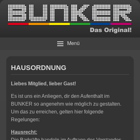
Die Bar
BUNKER – Das Original!
Menü
HAUSORDNUNG
Liebes Mitglied, lieber Gast!
Es ist uns ein Anliegen, dir den Aufenthalt im
BUNKER so angenehm wie möglich zu gestalten.
Um das zu erreichen, gelten hier folgende
Regelungen:
Hausrecht:
Die Barkräfte handeln im Auftrage des Vorstandes.