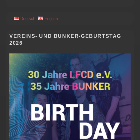
PRIMÄRER
Deutsch
English
SEITENLEISTEN
WIDGET-
BEREICH
VEREINS- UND BUNKER-GEBURTSTAG
2026