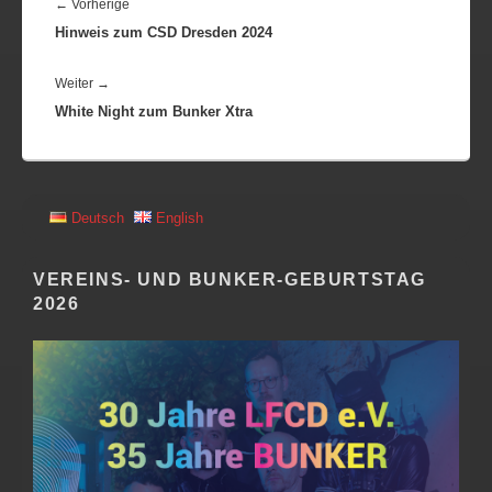
Vorheriger
←
Vorherige
Hinweis zum CSD Dresden 2024
Beitrag:
Nächster
Weiter
→
White Night zum Bunker Xtra
Beitrag:
PRIMÄRER
Deutsch
English
SEITENLEISTEN
WIDGET-
BEREICH
VEREINS- UND BUNKER-GEBURTSTAG
2026