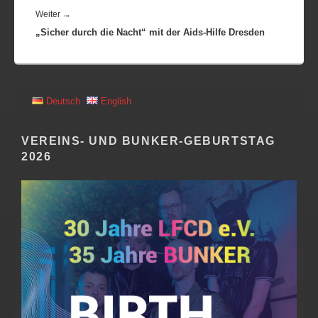
Nächster
Weiter
→
„Sicher durch die Nacht“ mit der Aids-Hilfe Dresden
Beitrag:
PRIMÄRER
Deutsch
English
SEITENLEISTEN
WIDGET-
BEREICH
VEREINS- UND BUNKER-GEBURTSTAG
2026