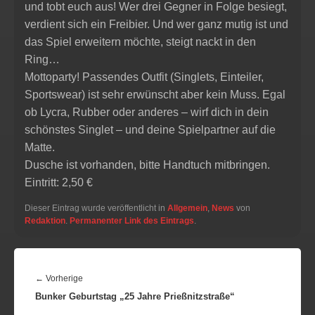
und tobt euch aus! Wer drei Gegner in Folge besiegt,
verdient sich ein Freibier. Und wer ganz mutig ist und
das Spiel erweitern möchte, steigt nackt in den
Ring…
Mottoparty! Passendes Outfit (Singlets, Einteiler,
Sportswear) ist sehr erwünscht aber kein Muss. Egal
ob Lycra, Rubber oder anderes – wirf dich in dein
schönstes Singlet – und deine Spielpartner auf die
Matte.
Dusche ist vorhanden, bitte Handtuch mitbringen.
Eintritt: 2,50 €
Dieser Eintrag wurde veröffentlicht in
Allgemein
,
News
von
Redaktion
.
Permanenter Link des Eintrags
.
BEITRAGSNAVIGATION
Vorheriger
←
Vorherige
Bunker Geburtstag „25 Jahre Prießnitzstraße“
Beitrag: