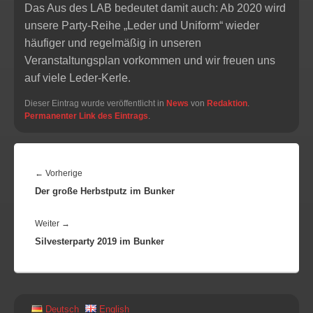
Das Aus des LAB bedeutet damit auch: Ab 2020 wird
unsere Party-Reihe „Leder und Uniform“ wieder
häufiger und regelmäßig in unseren
Veranstaltungsplan vorkommen und wir freuen uns
auf viele Leder-Kerle.
Dieser Eintrag wurde veröffentlicht in
News
von
Redaktion
.
Permanenter Link des Eintrags
.
BEITRAGSNAVIGATION
Vorheriger
←
Vorherige
Der große Herbstputz im Bunker
Beitrag:
Nächster
Weiter
→
Silvesterparty 2019 im Bunker
Beitrag:
PRIMÄRER
Deutsch
English
SEITENLEISTEN